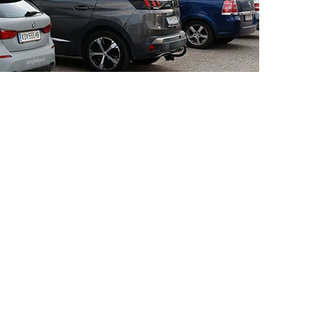
Windschutzscheibentausch ist entscheidend
bH verstehen wir, wie wichtig eine intakt