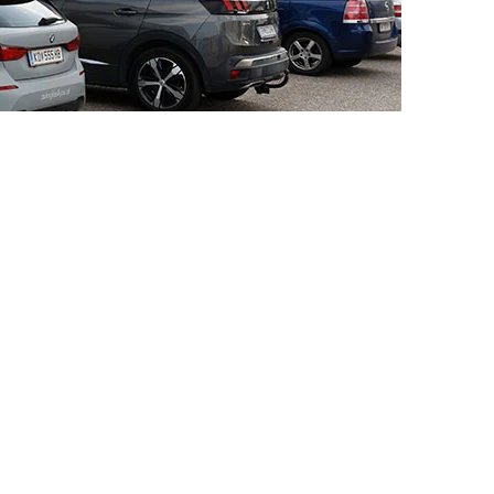
Windschutzscheibentausch ist entscheidend
bH verstehen wir, wie wichtig eine intakt