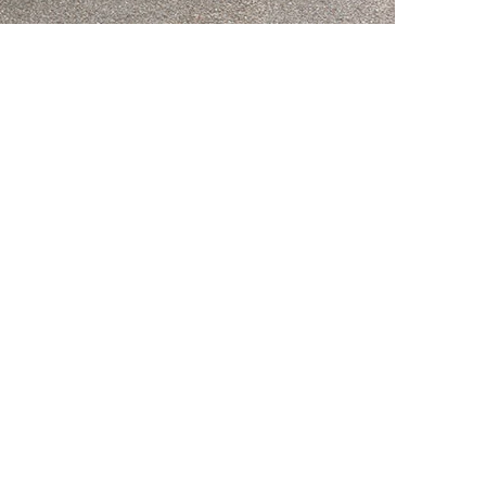
Windschutzscheibentausch ist entscheidend
bH verstehen wir, wie wichtig eine intakt