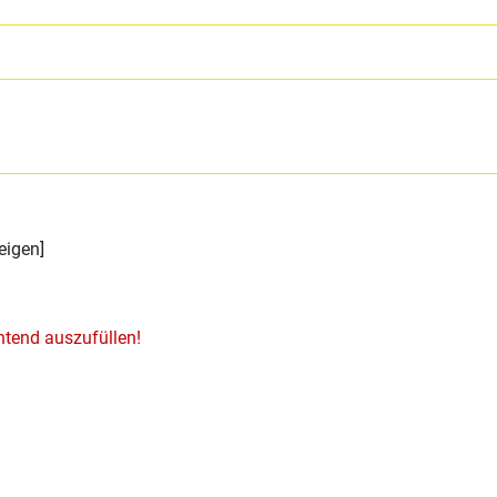
eigen]
htend auszufüllen!